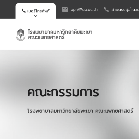
uph@up.ac.th
สายตรงผู้อำนว
เบอร์โทรศัพท์
คณะกรรมการ
โรงพยาบาลมหาวิทยาลัยพะเยา คณะแพทยศาสตร์