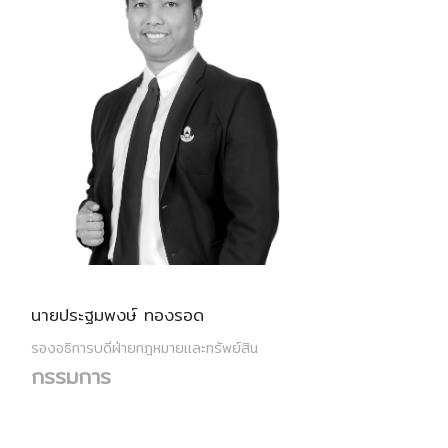
นายประฐมพงษ์ ทองรอด
รองอธิการบดีฝ่ายกฎหมายและทรัพย์สิน
กรรมการ