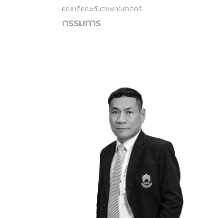
คณบดีคณะทันตแพทยศาสตร์
กรรมการ