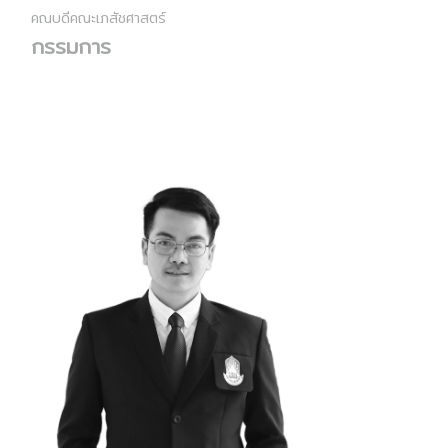
คณบดีคณะเภสัชศาสตร์
กรรมการ