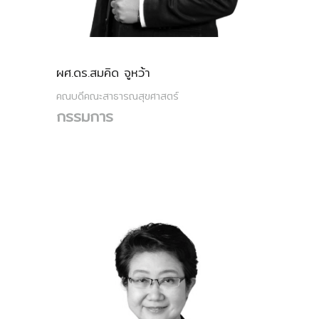
ผศ.ดร.สมคิด จูหว้า
คณบดีคณะสาธารณสุขศาสตร์
กรรมการ