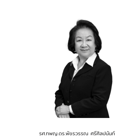
รศ.ทพญ.ดร.พัชรวรรณ ศรีศิลปนันท์