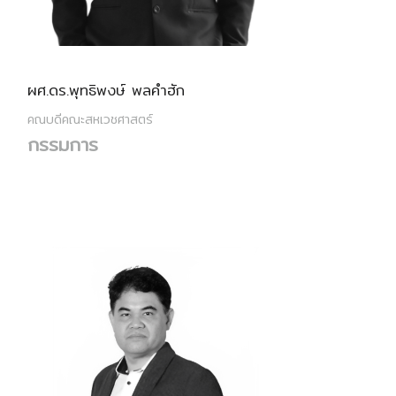
ผศ.ดร.พุทธิพงษ์ พลคำฮัก
คณบดีคณะสหเวชศาสตร์
กรรมการ