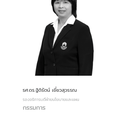
รศ.ดร.ฐิติรัตน์ เชี่ยวสุวรรณ
รองอธิการบดีฝ่ายนโยบายและแผน
กรรมการ